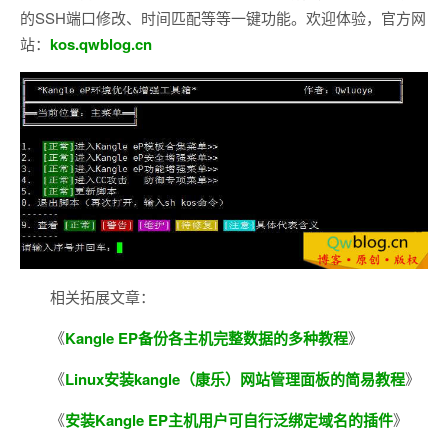
的SSH端口修改、时间匹配等等一键功能。欢迎体验，官方网
站：
kos.qwblog.cn
相关拓展文章：
《
Kangle EP备份各主机完整数据的多种教程
》
《
Linux安装kangle（康乐）网站管理面板的简易教程
》
《
安装Kangle EP主机用户可自行泛绑定域名的插件
》