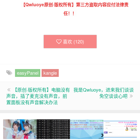
【
Qwluoye
原创·版权所有】第三方盗取内容应付
法律责
任！！
喜欢 (
120
)
easyPanel
kangle
【原创·版权所有】电脑没有
我是Qwluoye，进来我们谈谈
声音，插了麦克没有声音，前
免空谈谈心吧
置面板没有声音解决办法