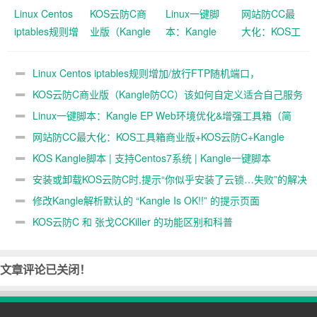
Linux Centos
KOS云防C商
Linux一键脚
网站防CC最
iptables规则增
业版（Kangle
本：Kangle
大化：KOS工
加/放行FTP随机
防CC）该如
EP Web环境
具箱商业版
端口，
何自定义适合
优化&增强工
+KOS云防
Linux Centos iptables规则增加/放行FTP随机端口，
ip_conntrack_ftp
自己服务器的
具箱（简
C+Kangle
ip_conntrack_ftp模块
KOS云防C商业版（Kangle防CC）该如何自定义适合自己服务
模块
最佳阈值
称:KOS工具
CDN
器的最佳阈值
Linux一键脚本：Kangle EP Web环境优化&增强工具箱（简
箱）
称:KOS工具箱）
网站防CC最大化：KOS工具箱商业版+KOS云防C+Kangle
CDN
KOS Kangle脚本 | 支持Centos7系统 | Kangle一键脚本
安装或卸载KOS云防C时,提示“你似乎安装了云锁…失败”的解决
办法
修改Kangle解析默认的 “Kangle Is OK!!” 的提示页面
KOS云防C 和 张戈CCKiller 的功能区别和科普
文章评论已关闭！